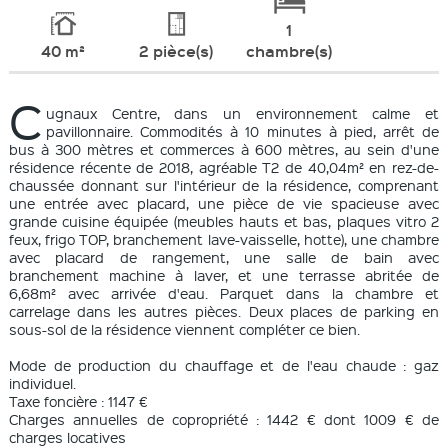
1
40 m²
2 pièce(s)
chambre(s)
C
ugnaux Centre, dans un environnement calme et
pavillonnaire. Commodités à 10 minutes à pied, arrêt de
bus à 300 mètres et commerces à 600 mètres, au sein d'une
résidence récente de 2018, agréable T2 de 40,04m² en rez-de-
chaussée donnant sur l'intérieur de la résidence, comprenant
une entrée avec placard, une pièce de vie spacieuse avec
grande cuisine équipée (meubles hauts et bas, plaques vitro 2
feux, frigo TOP, branchement lave-vaisselle, hotte), une chambre
avec placard de rangement, une salle de bain avec
branchement machine à laver, et une terrasse abritée de
6,68m² avec arrivée d'eau. Parquet dans la chambre et
carrelage dans les autres pièces. Deux places de parking en
sous-sol de la résidence viennent compléter ce bien.
Mode de production du chauffage et de l'eau chaude : gaz
individuel.
Taxe foncière : 1147 €
Charges annuelles de copropriété : 1442 € dont 1009 € de
charges locatives